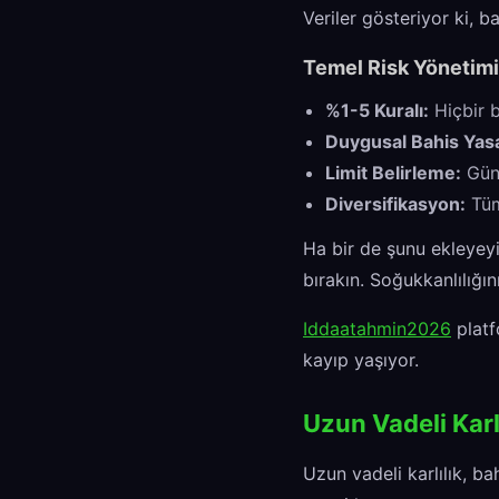
Veriler gösteriyor ki, ba
Temel Risk Yönetimi 
%1-5 Kuralı:
Hiçbir b
Duygusal Bahis Yasa
Limit Belirleme:
Günl
Diversifikasyon:
Tüm
Ha bir de şunu ekleyey
bırakın. Soğukkanlılığın
Iddaatahmin2026
platf
kayıp yaşıyor.
Uzun Vadeli Karl
Uzun vadeli karlılık, b