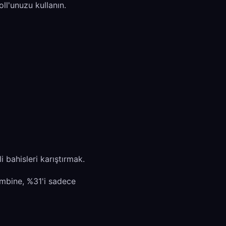
ll'unuzu kullanın.
 bahisleri karıştırmak.
mbine, %31'i sadece