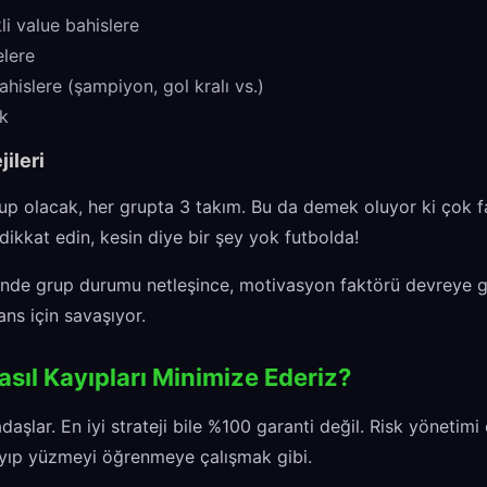
li value bahislere
elere
hislere (şampiyon, gol kralı vs.)
ak
ileri
p olacak, her grupta 3 takım. Bu da demek oluyor ki çok fa
ikkat edin, kesin diye bir şey yok futbolda!
inde grup durumu netleşince, motivasyon faktörü devreye gi
ans için savaşıyor.
asıl Kayıpları Minimize Ederiz?
aşlar. En iyi strateji bile %100 garanti değil. Risk yönetim
yıp yüzmeyi öğrenmeye çalışmak gibi.