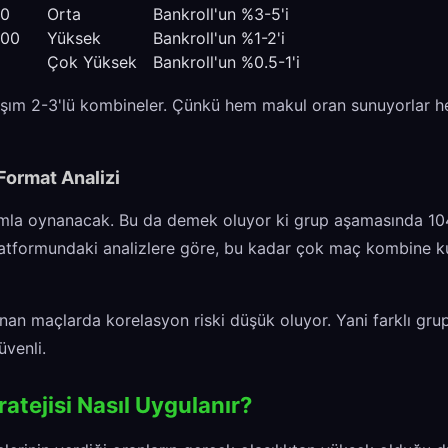
00
Orta
Bankroll'un %3-5'i
.00
Yüksek
Bankroll'un %1-2'i
Çok Yüksek
Bankroll'un %0.5-1'i
şım 2-3'lü kombineler. Çünkü hem makul oran sunuyorlar hem
ormat Analizi
ımla oynanacak. Bu da demek oluyor ki grup aşamasında 10
atformundaki analizlere göre, bu kadar çok maç kombine kup
nan maçlarda korelasyon riski düşük oluyor. Yani farklı gru
venli.
ratejisi Nasıl Uygulanır?