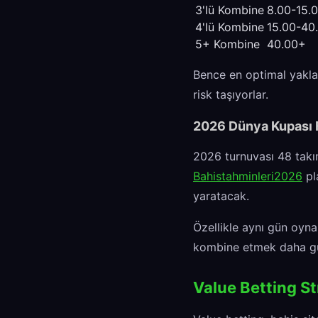
3'lü Kombine
8.00-15.
4'lü Kombine
15.00-40
5+ Kombine
40.00+
Bence en optimal yakla
risk taşıyorlar.
2026 Dünya Kupası F
2026 turnuvası 48 tak
Bahistahminleri2026
pl
yaratacak.
Özellikle aynı gün oyna
kombine etmek daha gü
Value Betting St