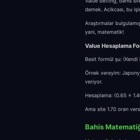
Value betting, bahis si
demek. Acikcası, bu işi
Araştırmalar bulgulamış 
yani, matematik!
Value Hesaplama Fo
Basit formül şu: (Kendi 
Örnek vereyim: Japonya
veriyor.
Hesaplama: (0.65 × 1.40
Ama site 1.70 oran verse
Bahis Matematiğ