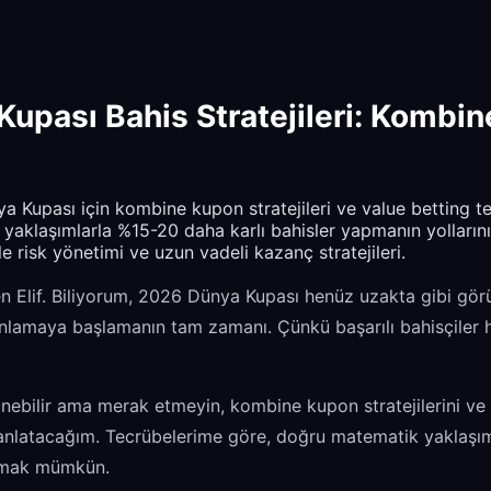
upası Bahis Stratejileri: Kombi
 Kupası için kombine kupon stratejileri ve value betting tek
 yaklaşımlarla %15-20 daha karlı bahisler yapmanın yollarını
le risk yönetimi ve uzun vadeli kazanç stratejileri.
n Elif. Biliyorum, 2026 Dünya Kupası henüz uzakta gibi gö
 planlamaya başlamanın tam zamanı. Çünkü başarılı bahisçile
nebilir ama merak etmeyin, kombine kupon stratejilerini ve
 anlatacağım. Tecrübelerime göre, doğru matematik yaklaşı
apmak mümkün.