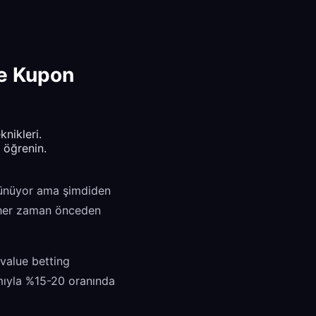
ne Kupon
nikleri.
 öğrenin.
rünüyor ama şimdiden
r her zaman önceden
 value betting
mıyla %15-20 oranında