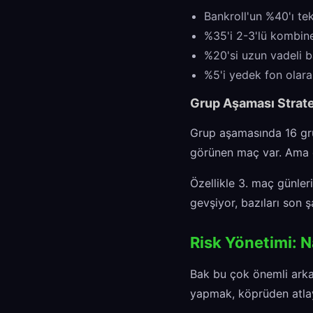
Bankroll'un %40'ı tek
%35'i 2-3'lü kombin
%20'si uzun vadeli ba
%5'i yedek fon olar
Grup Aşaması Stratej
Grup aşamasında 16 gru
görünen maç var. Ama d
Özellikle 3. maç günler
gevşiyor, bazıları son ş
Risk Yönetimi: N
Bak bu çok önemli arkad
yapmak, köprüden atla