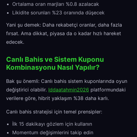
Ortalama oran marjları %0.8 azalacak
Likidite sorunları %23 oranında düşecek
Yani şu demek: Daha rekabetçi oranlar, daha fazla
fırsat. Ama dikkat, piyasa da o kadar hızlı hareket
edecek.
Canlı Bahis ve Sistem Kuponu
Kombinasyonu Nasıl Yapılır?
Bak şu önemli: Canlı bahis sistem kuponlarında oyun
değiştirici olabilir.
Iddaatahmin2026
platformundaki
verilere göre, hibrit yaklaşım %38 daha karlı.
Canlı bahis stratejisi için temel prensipler:
İlk 15 dakikayı gözlem için kullanın
Momentum değişimlerini takip edin