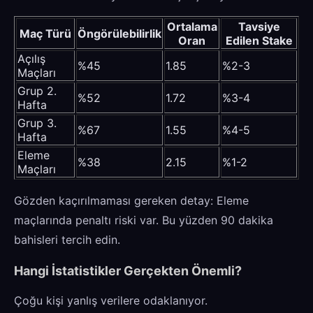
Ortalama
Tavsiye
Maç Türü
Öngörülebilirlik
Oran
Edilen Stake
Açılış
%45
1.85
%2-3
Maçları
Grup 2.
%52
1.72
%3-4
Hafta
Grup 3.
%67
1.55
%4-5
Hafta
Eleme
%38
2.15
%1-2
Maçları
Gözden kaçırılmaması gereken detay: Eleme
maçlarında penaltı riski var. Bu yüzden 90 dakika
bahisleri tercih edin.
Hangi İstatistikler Gerçekten Önemli?
Çoğu kişi yanlış verilere odaklanıyor.