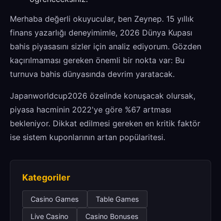
Merhaba değerli okuyucular, ben Zeynep. 15 yıllık
finans yazarlığı deneyimimle, 2026 Dünya Kupası
bahis piyasasını sizler için analiz ediyorum. Gözden
kaçırılmaması gereken önemli bir nokta var: Bu
turnuva bahis dünyasında devrim yaratacak.
Japanworldcup2026 özelinde konuşacak olursak,
piyasa hacminin 2022'ye göre %67 artması
bekleniyor. Dikkat edilmesi gereken en kritik faktör
ise sistem kuponlarının artan popülaritesi.
Kategoriler
Casino Games
Table Games
Live Casino
Casino Bonuses