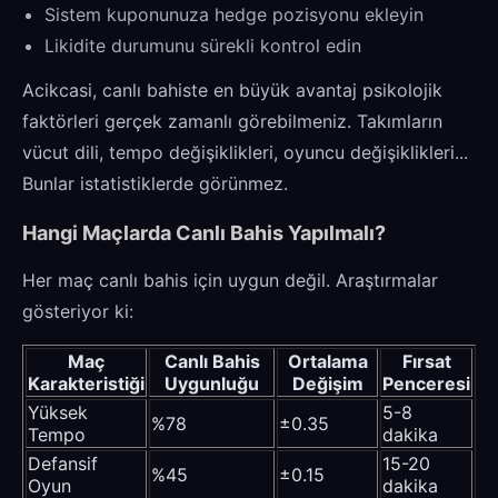
Sistem kuponunuza hedge pozisyonu ekleyin
Likidite durumunu sürekli kontrol edin
Acikcasi, canlı bahiste en büyük avantaj psikolojik
faktörleri gerçek zamanlı görebilmeniz. Takımların
vücut dili, tempo değişiklikleri, oyuncu değişiklikleri...
Bunlar istatistiklerde görünmez.
Hangi Maçlarda Canlı Bahis Yapılmalı?
Her maç canlı bahis için uygun değil. Araştırmalar
gösteriyor ki:
Maç
Canlı Bahis
Ortalama
Fırsat
Karakteristiği
Uygunluğu
Değişim
Penceresi
Yüksek
5-8
%78
±0.35
Tempo
dakika
Defansif
15-20
%45
±0.15
Oyun
dakika