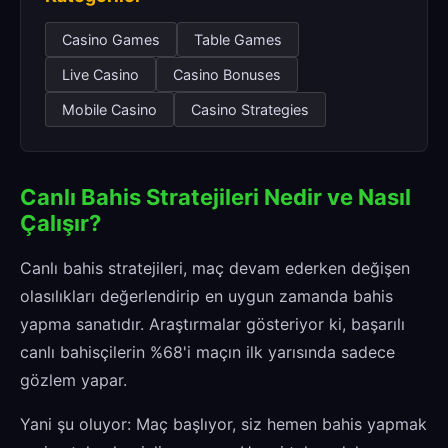
Casino Games
Table Games
Live Casino
Casino Bonuses
Mobile Casino
Casino Strategies
Canlı Bahis Stratejileri Nedir ve Nasıl
Çalışır?
Canlı bahis stratejileri, maç devam ederken değişen
olasılıkları değerlendirip en uygun zamanda bahis
yapma sanatıdır. Araştırmalar gösteriyor ki, başarılı
canlı bahisçilerin %68'i maçın ilk yarısında sadece
gözlem yapar.
Yani şu oluyor: Maç başlıyor, siz hemen bahis yapmak