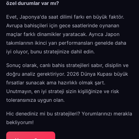
özel durumlar var mı?
Evet, Japonya'da saat dilimi farkı en büyük faktör.
Avrupa bahisçileri için gece saatlerinde oynanan
maçlar farklı dinamikler yaratacak. Ayrıca Japon
takımlarının ikinci yarı performansları genelde daha
iyi oluyor, bunu stratejinize dahil edin.
Sonuç olarak, canlı bahis stratejileri sabır, disiplin ve
doğru analiz gerektiriyor. 2026 Dünya Kupası büyük
fırsatlar sunacak ama hazırlıklı olmak şart.
Unutmayın, en iyi strateji sizin kişiliğinize ve risk
toleransınıza uygun olan.
Hic denediniz mi bu stratejileri? Yorumlarınızı merakla
bekliyorum!