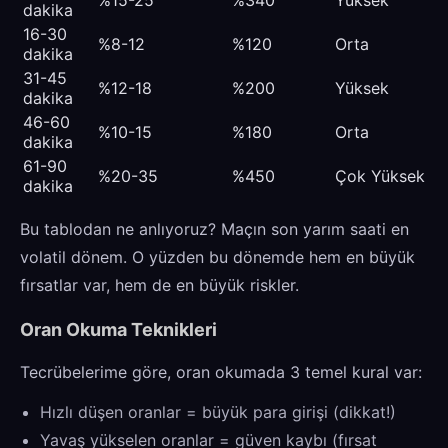
%15-25
%340
Yüksek
dakika
16-30
%8-12
%120
Orta
dakika
31-45
%12-18
%200
Yüksek
dakika
46-60
%10-15
%180
Orta
dakika
61-90
%20-35
%450
Çok Yüksek
dakika
Bu tablodan ne anlıyoruz? Maçın son yarım saati en
volatil dönem. O yüzden bu dönemde hem en büyük
fırsatlar var, hem de en büyük riskler.
Oran Okuma Teknikleri
Tecrübelerime göre, oran okumada 3 temel kural var:
Hızlı düşen oranlar = büyük para girişi (dikkat!)
Yavaş yükselen oranlar = güven kaybı (fırsat