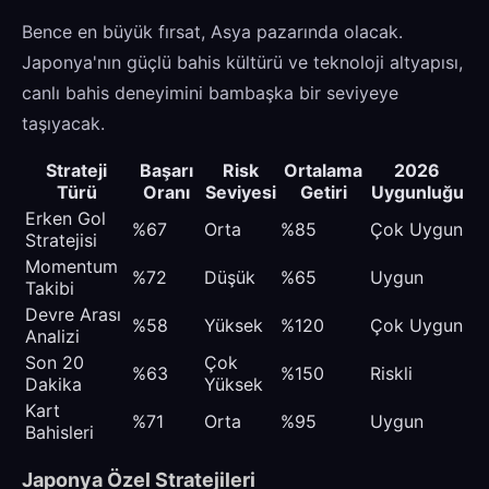
Bence en büyük fırsat, Asya pazarında olacak.
Japonya'nın güçlü bahis kültürü ve teknoloji altyapısı,
canlı bahis deneyimini bambaşka bir seviyeye
taşıyacak.
Strateji
Başarı
Risk
Ortalama
2026
Türü
Oranı
Seviyesi
Getiri
Uygunluğu
Erken Gol
%67
Orta
%85
Çok Uygun
Stratejisi
Momentum
%72
Düşük
%65
Uygun
Takibi
Devre Arası
%58
Yüksek
%120
Çok Uygun
Analizi
Son 20
Çok
%63
%150
Riskli
Dakika
Yüksek
Kart
%71
Orta
%95
Uygun
Bahisleri
Japonya Özel Stratejileri