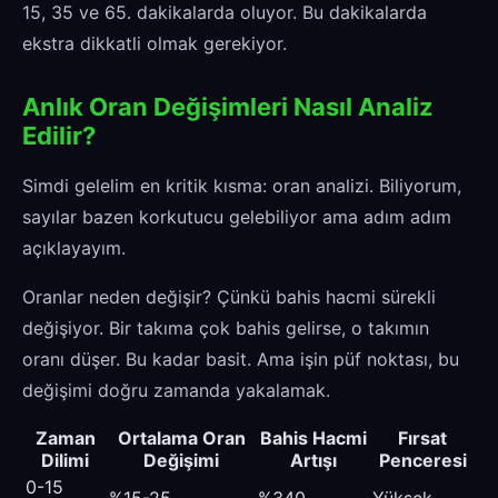
15, 35 ve 65. dakikalarda oluyor. Bu dakikalarda
ekstra dikkatli olmak gerekiyor.
Anlık Oran Değişimleri Nasıl Analiz
Edilir?
Simdi gelelim en kritik kısma: oran analizi. Biliyorum,
sayılar bazen korkutucu gelebiliyor ama adım adım
açıklayayım.
Oranlar neden değişir? Çünkü bahis hacmi sürekli
değişiyor. Bir takıma çok bahis gelirse, o takımın
oranı düşer. Bu kadar basit. Ama işin püf noktası, bu
değişimi doğru zamanda yakalamak.
Zaman
Ortalama Oran
Bahis Hacmi
Fırsat
Dilimi
Değişimi
Artışı
Penceresi
0-15