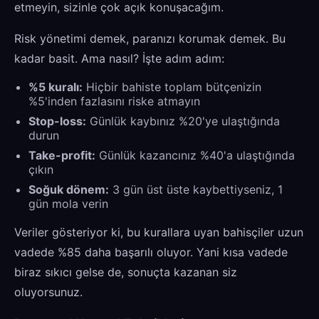
etmeyin, sizinle çok açık konuşacağım.
Risk yönetimi demek, paranızı korumak demek. Bu
kadar basit. Ama nasıl? İşte adım adım:
%5 kuralı:
Hiçbir bahiste toplam bütçenizin
%5'inden fazlasını riske atmayın
Stop-loss:
Günlük kaybınız %20'ye ulaştığında
durun
Take-profit:
Günlük kazancınız %40'a ulaştığında
çıkın
Soğuk dönem:
3 gün üst üste kaybettiyseniz, 1
gün mola verin
Veriler gösteriyor ki, bu kurallara uyan bahisçiler uzun
vadede %85 daha başarılı oluyor. Yani kısa vadede
biraz sıkıcı gelse de, sonuçta kazanan siz
oluyorsunuz.