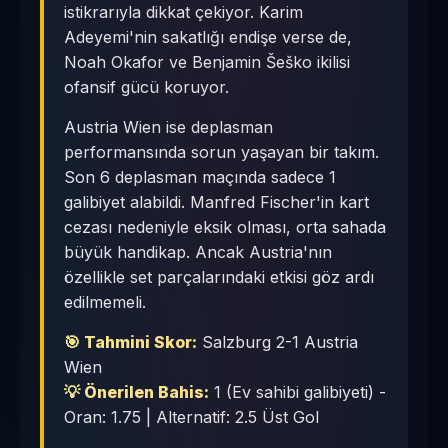
istikrarıyla dikkat çekiyor. Karim
Adeyemi'nin sakatlığı endişe verse de,
Noah Okafor ve Benjamin Šeško ikilisi
ofansif gücü koruyor.
Austria Wien ise deplasman
performansında sorun yaşayan bir takım.
Son 6 deplasman maçında sadece 1
galibiyet alabildi. Manfred Fischer'in kart
cezası nedeniyle eksik olması, orta sahada
büyük handikap. Ancak Austria'nın
özellikle set parçalarındaki etkisi göz ardı
edilmemeli.
🎯 Tahmini Skor:
Salzburg 2-1 Austria
Wien
💡 Önerilen Bahis:
1 (Ev sahibi galibiyeti) -
Oran: 1.75 | Alternatif: 2.5 Üst Gol