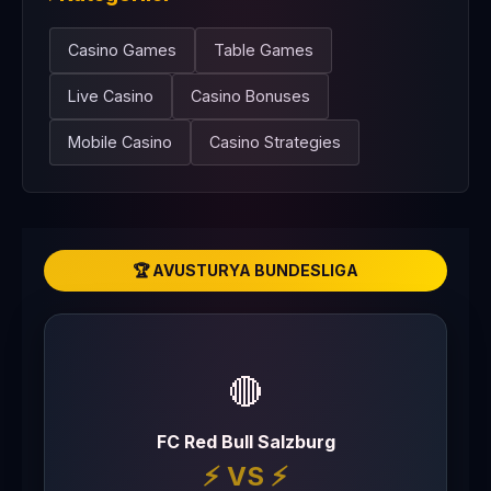
Casino Games
Table Games
Live Casino
Casino Bonuses
Mobile Casino
Casino Strategies
🏆 AVUSTURYA BUNDESLIGA
🔴
FC Red Bull Salzburg
⚡ VS ⚡