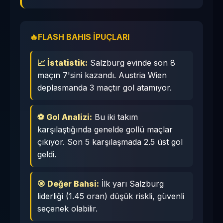
🔥
FLASH BAHIS İPUÇLARI
📈 İstatistik:
Salzburg evinde son 8
maçın 7'sini kazandı. Austria Wien
deplasmanda 3 maçtır gol atamıyor.
⚽ Gol Analizi:
Bu iki takım
karşılaştığında genelde gollü maçlar
çıkıyor. Son 5 karşılaşmada 2.5 üst gol
geldi.
🎯 Değer Bahsi:
İlk yarı Salzburg
liderliği (1.45 oran) düşük riskli, güvenli
seçenek olabilir.