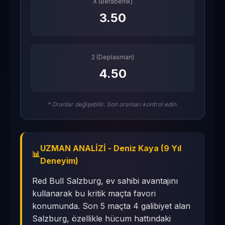
X (Beraberlik)
3.50
2 (Deplasman)
4.50
* Oranlar değişebilir. Son oranları kontrol edin.
UZMAN ANALİZİ - Deniz Kaya (9 Yıl
📊
Deneyim)
Red Bull Salzburg, ev sahibi avantajını
kullanarak bu kritik maçta favori
konumunda. Son 5 maçta 4 galibiyet alan
Salzburg, özellikle hücum hattındaki