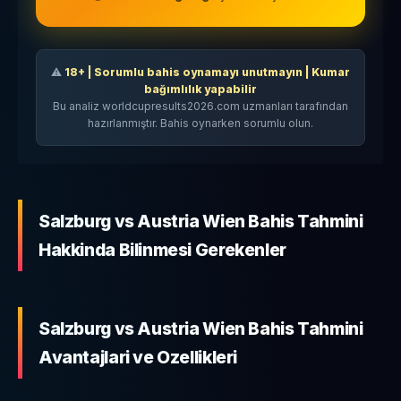
⚠️
18+ | Sorumlu bahis oynamayı unutmayın | Kumar
bağımlılık yapabilir
Bu analiz worldcupresults2026.com uzmanları tarafından
hazırlanmıştır. Bahis oynarken sorumlu olun.
Salzburg vs Austria Wien Bahis Tahmini
Hakkinda Bilinmesi Gerekenler
Salzburg vs Austria Wien Bahis Tahmini
Avantajlari ve Ozellikleri