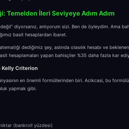
i: Temelden İleri Seviyeye Adım Adım
değil" diyorsanız, anlıyorum sizi. Ben de öyleydim. Ama ba
ğımız basit hesaplardan ibaret.
atematiği dediğimiz şey, aslında olasılık hesabı ve beklene
 basit hesaplamaları yapan bahisçiler %35 daha fazla kar ediy
 Kelly Criterion
dünyasının en önemli formüllerinden biri. Acikcasi, bu formü
uluk yapmak gibi.
miktar (bankroll yüzdesi)