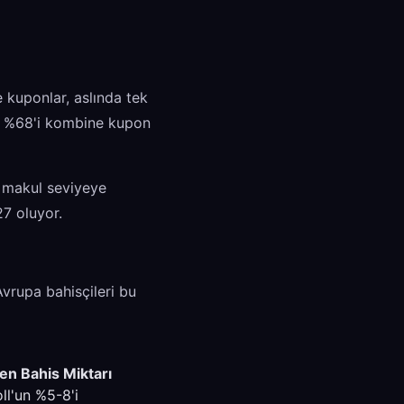
 kuponlar, aslında tek
rin %68'i kombine kupon
ı makul seviyeye
27 oluyor.
Avrupa bahisçileri bu
en Bahis Miktarı
ll'un %5-8'i