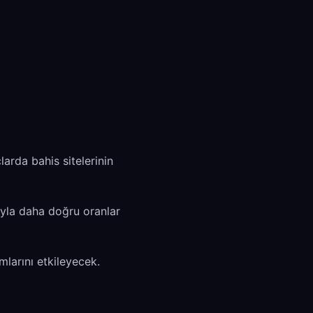
arda bahis sitelerinin
ıyla daha doğru oranlar
mlarını etkileyecek.