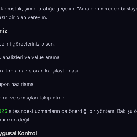
 konuştuk, şimdi pratiğe geçelim. "Ama ben nereden başlay
zır bir plan vereyim.
niz
elirli görevleriniz olsun:
 analizleri ve value arama
tik toplama ve oran karşılaştırması
pon hazırlama
ma ve sonuçları takip etme
026
sitesindeki uzmanların da önerdiği bir yöntem. Bak şu 
 mümkün değil.
ygusal Kontrol