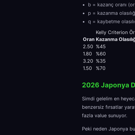
b = kazanç oranı (or
p = kazanma olasılığ
q = kaybetme olasılığ
Kelly Criterion Ö
Oran
Kazanma Olasılığ
2.50
%45
1.80
%60
3.20
%35
1.50
%70
2026 Japonya Dü
Simdi gelelim en heyec
benzersiz fırsatlar yara
fazla value sunuyor.
Peki neden Japonya bu 