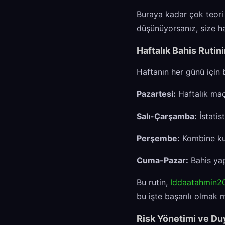
Buraya kadar çok teori
düşünüyorsanız, size ha
Haftalık Bahis Rutini
Haftanın her günü için b
Pazartesi:
Haftalık maç
Salı-Çarşamba:
İstatis
Perşembe:
Kombine ku
Cuma-Pazar:
Bahis yap
Bu rutin,
Iddaatahmin2
bu işte başarılı olmak
Risk Yönetimi ve Du