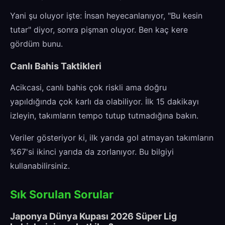
Yani şu oluyor işte: İnsan heyecanlanıyor, "Bu kesin
tutar" diyor, sonra pişman oluyor. Ben kaç kere
gördüm bunu.
Canlı Bahis Taktikleri
Acikcasi, canlı bahis çok riskli ama doğru
yapıldığında çok karlı da olabiliyor. İlk 15 dakikayı
izleyin, takımların tempo tutup tutmadığına bakın.
Veriler gösteriyor ki, ilk yarıda gol atmayan takımların
%67'si ikinci yarıda da zorlanıyor. Bu bilgiyi
kullanabilirsiniz.
Sık Sorulan Sorular
Japonya Dünya Kupası 2026 Süper Lig