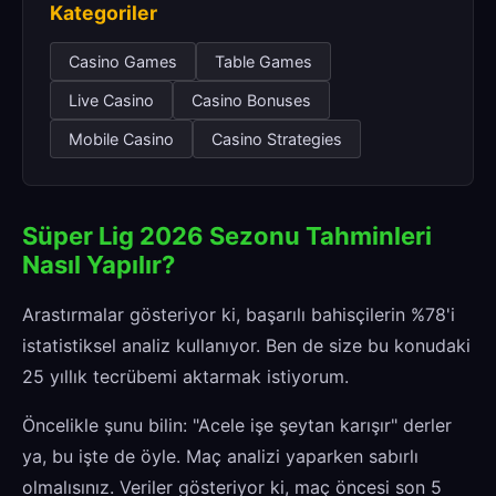
Kategoriler
Casino Games
Table Games
Live Casino
Casino Bonuses
Mobile Casino
Casino Strategies
Süper Lig 2026 Sezonu Tahminleri
Nasıl Yapılır?
Arastırmalar gösteriyor ki, başarılı bahisçilerin %78'i
istatistiksel analiz kullanıyor. Ben de size bu konudaki
25 yıllık tecrübemi aktarmak istiyorum.
Öncelikle şunu bilin: "Acele işe şeytan karışır" derler
ya, bu işte de öyle. Maç analizi yaparken sabırlı
olmalısınız. Veriler gösteriyor ki, maç öncesi son 5