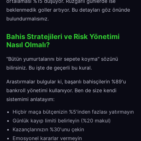
ortalaması %15 düşüyor. Rüzgarlı günlerde ise
beklenmedik goller artıyor. Bu detayları göz önünde
bulundurmalısınız.
Bahis Stratejileri ve Risk Yönetimi
Nasıl Olmalı?
"Bütün yumurtalarını bir sepete koyma" sözünü
bilirsiniz. Bu işte de geçerli bu kural.
Arastırmalar bulgular ki, başarılı bahisçilerin %89'u
bankroll yönetimi kullanıyor. Ben de size kendi
sistemimi anlatayım:
Hiçbir maça bütçenizin %5'inden fazlası yatırmayın
Günlük kayıp limiti belirleyin (%20 makul)
Kazançlarınızın %30'unu çekin
Emosyonel kararlar vermeyin