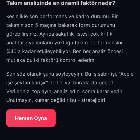
Takım analizinde en önemli faktör nedir?
Kesinlikle son performans ve kadro durumu. Bir
takımın son 5 maçına bakarak form durumunu
görebilirsiniz. Ayrıca sakatlık listesi çok kritik -
anahtar oyuncuların yokluğu takım performansını
%40'a kadar etkileyebiliyor. Ben her analiz öncesi
mutlaka bu iki faktörü kontrol ederim.
Son söz olarak şunu söyleyeyim: Bu iş sabır işi. "Acele
işe şeytan karışır" derler ya, burada da geçerli.
Verilerinizi toplayın, analiz edin, sonra karar verin.
Unutmayın, kumar değildir bu - stratejidir!
Hemen Oyna