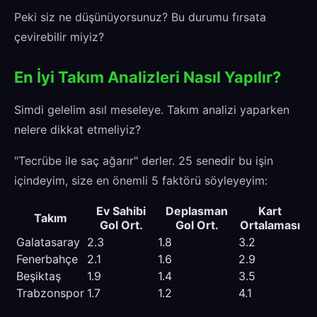
Peki siz ne düşünüyorsunuz? Bu durumu fırsata
çevirebilir miyiz?
En İyi Takım Analizleri Nasıl Yapılır?
Simdi gelelim asıl meseleye. Takım analizi yaparken
nelere dikkat etmeliyiz?
"Tecrübe ile saç ağarır" derler. 25 senedir bu işin
içindeyim, size en önemli 5 faktörü söyleyeyim:
Ev Sahibi
Deplasman
Kart
Takım
Gol Ort.
Gol Ort.
Ortalaması
Galatasaray
2.3
1.8
3.2
Fenerbahçe
2.1
1.6
2.9
Beşiktaş
1.9
1.4
3.5
Trabzonspor
1.7
1.2
4.1