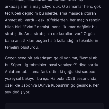
arkadaşlarımla maç izliyorduk. O zamanlar henç çok
tecrübeli değildim bu işlerde, ama masada oturan
Ahmet abi vardı - eski tüfeklerden, her maçın rengini
bilen biri. "Evlat," demişti bana, "kumar değildir bu,
stratejidir. Ama stratejinin de kuralları var." O gün
bana anlattıkları bugün hâlâ kullandığım tekniklerin
temelini oluşturdu.
Geçen sene bir arkadaşım geldi yanıma, "Kemal abi,
bu Süper Lig tahminleri nasıl yapılıyor?" diye sordu.
Anlattım tabii, ama fark ettim ki çoğu kişi sadece
yüzeysel bakıyor bu işe. Halbuki 2026 sezonunda,
özellikle Japonya Dünya Kupası'nın gölgesinde, her
şey değişiyor.