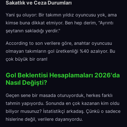
Sakatlık ve Ceza Durumları
Yani şu oluyor: Bir takımın yıldız oyuncusu yok, ama
kimse buna dikkat etmiyor. Ben hep derim, "Ayrıntı
şeytanın sakladığı yerdir."
According to son verilere göre, anahtar oyuncusu
olmayan takımların gol üretkenliği %40 azalıyor. Bu
çok büyük bir oran!
Gol Beklentisi Hesaplamaları 2026'da
Nasıl Değişti?
Geçen sene bir masada oturuyorduk, herkes farklı
tahmin yapıyordu. Sonunda en çok kazanan kim oldu
biliyor musunuz? İstatistikçi arkadaş. Çünkü o sadece
hislerine değil, verilere dayanıyordu.